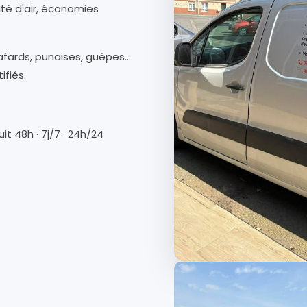
ité d'air, économies
afards, punaises, guêpes…
ifiés.
it 48h · 7j/7 · 24h/24