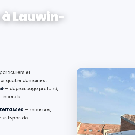
 à Lauwin-
particuliers et
 sur quatre domaines :
ne
— dégraissage profond,
 incendie.
 terrasses
— mousses,
tous types de