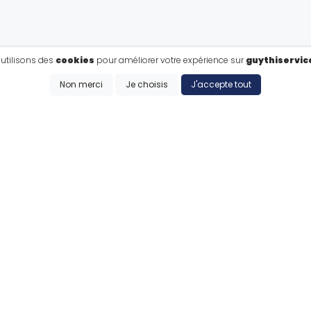
utilisons des
cookies
pour améliorer votre expérience sur
guythiservic
Non merci
Je choisis
J'accepte tout
CE QUE NOUS FAISONS
Nos prestations