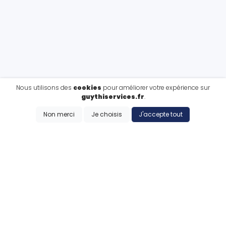
Nous utilisons des
cookies
pour améliorer votre expérience sur
guythiservices.fr
.
Non merci
Je choisis
J'accepte tout
CE QUE NOUS FAISONS