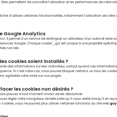
les permettent de connaître l’utilisation et les performances de notre site 
her d’utiliser certaines fonctionnalités, notamment l’utilisation de votr
e Google Analytics
cs. Il permet à un service de distinguer un utilisateur d'un autre et reste act
ervices Google. Chaque cookie '_ga' est unique à une propriété spécifique
Web non liés.
des cookies soient installés ?
de des informations sur leur ordinateur, surtout quand ces informations son
ence. Si c’est votre cas, vous pouvez bloquer certains ou tous les cookies,
s agréable votre visite sur nos pages.
acer les cookies non désirés ?
vous pouvez à tout moment choisir de les désactiver.
z régler votre navigateur de telle sorte qu´il vous alerte lorsqu´il en reçoit 
ookies, vous ne pourrez plus utiliser certaines fonctions du site web
guy
kies