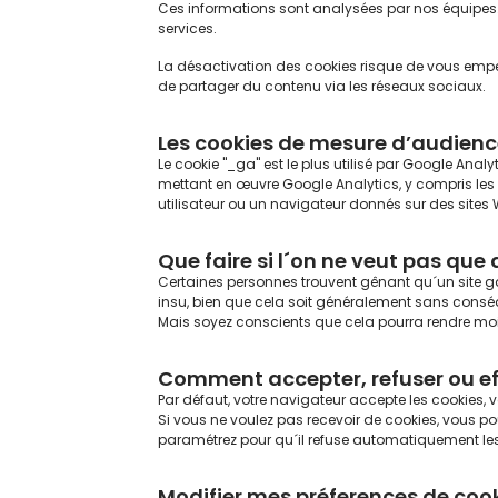
Ces informations sont analysées par nos équipes. El
services.
La désactivation des cookies risque de vous empêc
de partager du contenu via les réseaux sociaux.
Les cookies de mesure d’audienc
Le cookie "_ga" est le plus utilisé par Google Analyti
mettant en œuvre Google Analytics, y compris les s
utilisateur ou un navigateur donnés sur des sites 
Que faire si l´on ne veut pas que 
Certaines personnes trouvent gênant qu´un site gar
insu, bien que cela soit généralement sans conséqu
Mais soyez conscients que cela pourra rendre moin
Comment accepter, refuser ou eff
Par défaut, votre navigateur accepte les cookies, 
Si vous ne voulez pas recevoir de cookies, vous pouve
paramétrez pour qu´il refuse automatiquement les c
Modifier mes préferences de coo