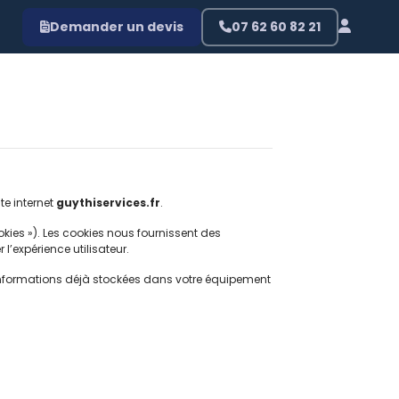
Demander un devis
07 62 60 82 21
te internet
guythiservices.fr
.
okies »). Les cookies nous fournissent des
l’expérience utilisateur.
des informations déjà stockées dans votre équipement