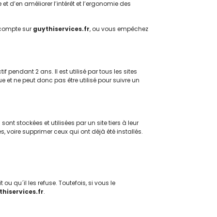
et d’en améliorer l’intérêt et l’ergonomie des
e compte sur
guythiservices.fr
, ou vous empêchez
if pendant 2 ans. Il est utilisé par tous les sites
 et ne peut donc pas être utilisé pour suivre un
t stockées et utilisées par un site tiers à leur
 voire supprimer ceux qui ont déjà été installés.
ou qu´il les refuse. Toutefois, si vous le
thiservices.fr
.