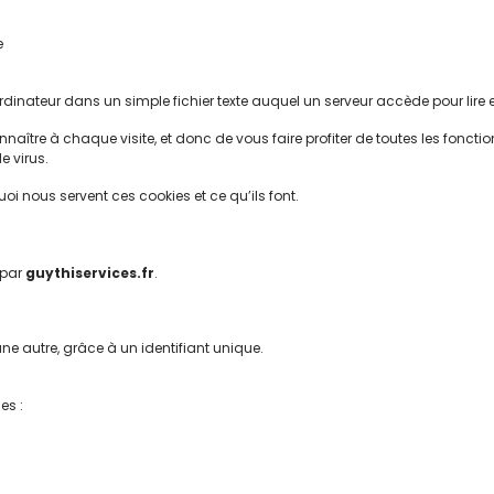
e
rdinateur dans un simple fichier texte auquel un serveur accède pour lire e
nnaître à chaque visite, et donc de vous faire profiter de toutes les foncti
e virus.
uoi nous servent ces cookies et ce qu’ils font.
 par
guythiservices.fr
.
une autre, grâce à un identifiant unique.
es :