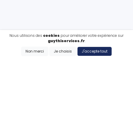
Nous utilisons des
cookies
pour améliorer votre expérience sur
guythiservices.fr
.
Non merci
Je choisis
J'accepte tout
CE QUE NOUS FAISONS
Nos prestations