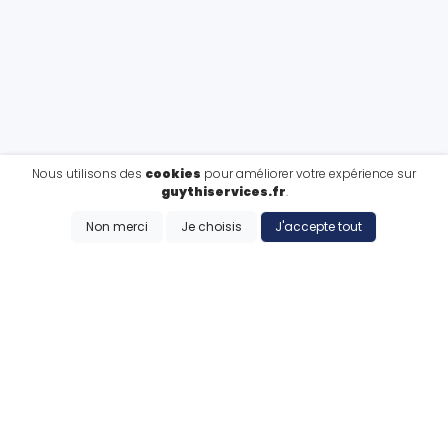
Nous utilisons des
cookies
pour améliorer votre expérience sur
guythiservices.fr
.
Non merci
Je choisis
J'accepte tout
CE QUE NOUS FAISONS