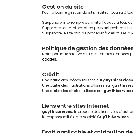
Gestion du site
Pour la bonne gestion du site, l'éditeur pourra à t
Suspendre, interrompre ou limiter l'accès à tout ou 
Supprimer toute information pouvant perturber le f
Suspendre le site afin de procéder à des mises à j
Politique de gestion des données
Notre politique relative à la gestion des données p
cookies
.
Crédit
Une partie des icônes utlisées sur
guythiservices
Une partie des illustrations utlisées sur
guythiserv
Une partie des photos utlisées sur
guythiservices
Liens entre sites Internet
guythiservices.fr
propose des liens vers d’autres
la responsabilité de la société
GuyThiServices
.
Droit applicable et attribution de