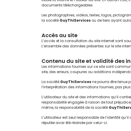
documents téléchargeables.
Les photographies, vidéos, textes, logos, pictogram
la société
GuyThiServices
ou de tiers ayant autor
Accès au site
L’accès et la consultation du site internet sont s
L’ensemble des données présentes sur le site inter
Contenu du site et validité des 
Les informations fournies sur ce site sont communiq
site, des erreurs, coupures ou additions indépend
La société
GuyThiServices
ne pourra être tenue p
l’interprétation des informations fournies, pas pl
L’utilisateur du site et des informations qu’il con
responsabilité engagée à raison de tout préjudice, d
même, la responsabilité de la société
GuyThiServ
L’utilisateur est seul responsable de l’identité qu’i
réputée avoir été réalisée par celui-ci.