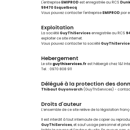
L'entreprise
EMIPROD
est enregistrée au RCS
Dunk
59470 Esquelbecq
Vous pouvez contacter l'entreprise
EMIPROD
par e
Exploitation
La société
GuyThiServices
enregistrée au RCS
9
exploiter ce site internet.
Vous pouvez contacter la société
GuyThiService
Hebergement
Le site
guythiservices.fr
est hébergé chez 1&1 In
Tel. : 0970 808 911
Délégué à la protection des don
Thibaut Guyonvarch
(GuyThiServices) - contact
Droits d'auteur
L’ensemble de ce site relève de la législation françai
Il est interdit à tout internaute de copier ou reprod
GuyThiServices
, et sauf usage personnel et priv
lisible la source et l’auteur du site. En aucun cas