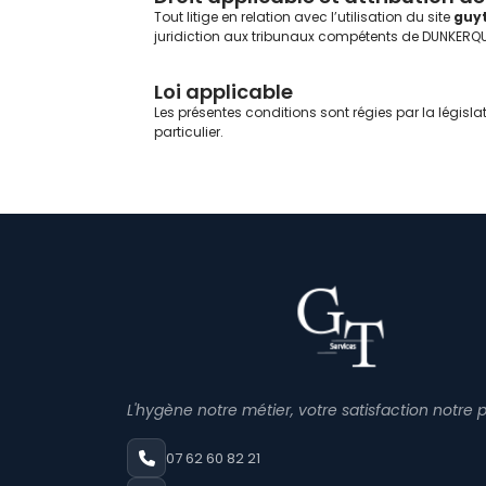
Tout litige en relation avec l’utilisation du site
guyt
juridiction aux tribunaux compétents de DUNKERQU
Loi applicable
Les présentes conditions sont régies par la législ
particulier.
L'hygène notre métier, votre satisfaction notre p
07 62 60 82 21