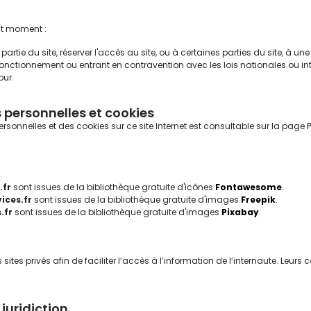
out moment :
partie du site, réserver l'accès au site, ou à certaines parties du site, à u
onctionnement ou entrant en contravention avec les lois nationales ou inte
our.
 personnelles et cookies
ersonnelles et des cookies sur ce site Internet est consultable sur la page
.fr
sont issues de la bibliothèque gratuite d'icônes
Fontawesome
.
ices.fr
sont issues de la bibliothèque gratuite d'images
Freepik
.
.fr
sont issues de la bibliothèque gratuite d'images
Pixabay
.
 sites privés afin de faciliter l’accès à l’information de l’internaute. L
 juridiction