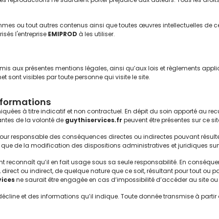
mes ou tout autres contenus ainsi que toutes œuvres intellectuelles de ce s
isés l'entreprise
EMIPROD
à les utiliser.
oumis aux présentes mentions légales, ainsi qu’aux lois et règlements appli
net
sont visibles par toute personne qui visite le site.
informations
uées à titre indicatif et non contractuel. En dépit du soin apporté au rec
antes de la volonté de
guythiservices.fr
peuvent être présentes sur ce sit
our responsable des conséquences directes ou indirectes pouvant résulter d
us que de la modification des dispositions administratives et juridiques su
tient reconnaît qu’il en fait usage sous sa seule responsabilité. En conséqu
irect ou indirect, de quelque nature que ce soit, résultant pour tout ou par
ices
ne saurait être engagée en cas d’impossibilité d’accéder au site ou
l décline et des informations qu’il indique. Toute donnée transmise à partir 