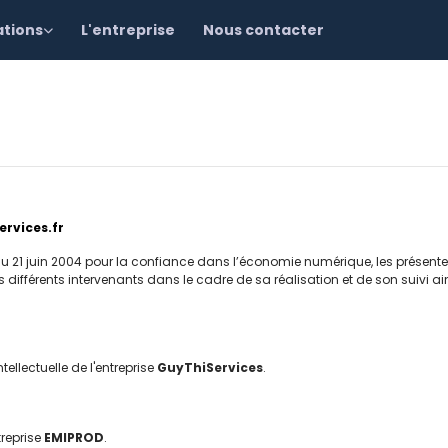
ations
L'entreprise
Nous contacter
ervices.fr
du 21 juin 2004 pour la confiance dans l’économie numérique, les présente
es différents intervenants dans le cadre de sa réalisation et de son suivi ai
ntellectuelle de l'entreprise
GuyThiServices
.
treprise
EMIPROD
.