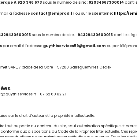
erque A 920 346 673
sous le numéro de siret :
92034667300014
dont l
mail à l'adresse
contact@emiprod.fr
ou sur le site internet
https://em
4329430600015
sous le numéro de siret :
94329430600015
dont le sièg
s
par email à l'adresse
guythiservices59@gmail.com
ou par téléphon
ternet SARL, 7 place de la Gare – 57200 Sarreguemines Cedex
nées
@guythiservices.fr - 07 62 60 82 21
se sur le droit d’auteur et la propriété intellectuelle.
uire tout ou partie du contenu du site, sauf autorisation spécifique et expre
é conforme aux dispositions du Code de la Propriété Intellectuelle. Ces re
, ces reproductions ne sauraient porter préjudice aux auteurs. Tous les droi