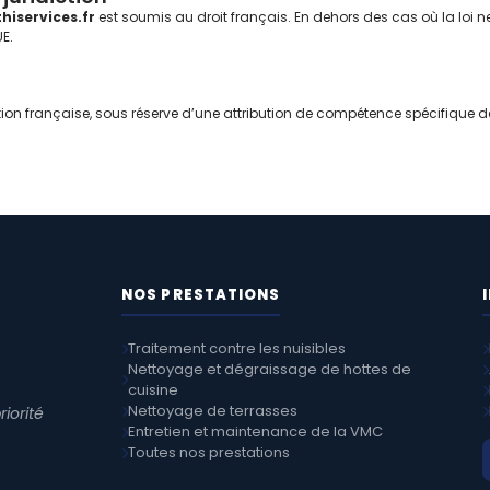
hiservices.fr
est soumis au droit français. En dehors des cas où la loi ne l
E.
ation française, sous réserve d’une attribution de compétence spécifique d
NOS PRESTATIONS
Traitement contre les nuisibles
Nettoyage et dégraissage de hottes de
cuisine
Nettoyage de terrasses
riorité
Entretien et maintenance de la VMC
Toutes nos prestations