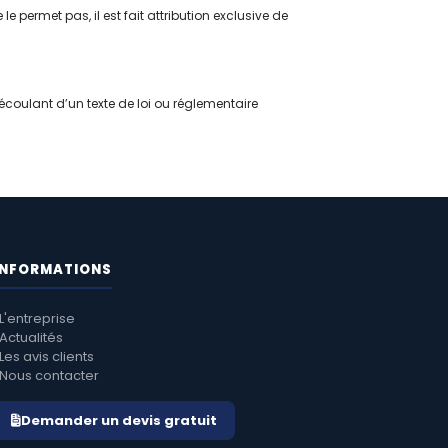
e permet pas, il est fait attribution exclusive de
écoulant d’un texte de loi ou réglementaire
INFORMATIONS
L'entreprise
Actualités
Les avis clients
Nous contacter
Demander un devis gratuit