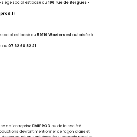
e siège social est basé au
196 rue de Bergues -
iprod.fr
e social est basé au
59119 Waziers
est autorisée à
e au
07 62 60 82 21
sse de l'entreprise
EMIPROD
ou de la société
productions devront mentionner de façon claire et
ts de reproduction sont réservés, y compris pour les