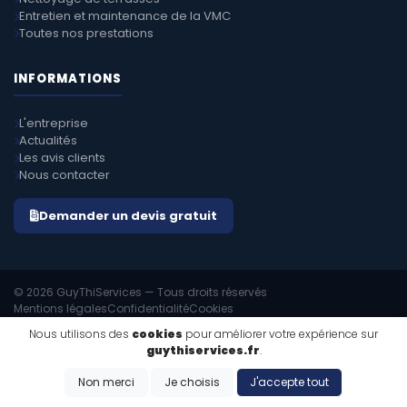
Entretien et maintenance de la VMC
Toutes nos prestations
INFORMATIONS
L'entreprise
Actualités
Les avis clients
Nous contacter
Demander un devis gratuit
© 2026 GuyThiServices — Tous droits réservés
Mentions légales
Confidentialité
Cookies
EMIPROD v4.8.1
Propulsé par
Nous utilisons des
cookies
pour améliorer votre expérience sur
guythiservices.fr
.
Non merci
Je choisis
J'accepte tout
ZONES D'INTERVENTION & VILLES DESSERVIES