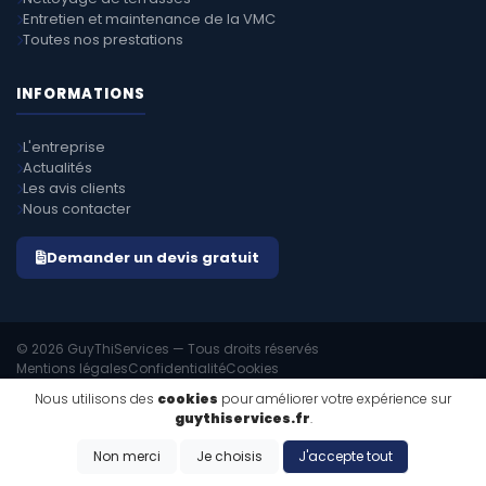
Entretien et maintenance de la VMC
Toutes nos prestations
INFORMATIONS
L'entreprise
Actualités
Les avis clients
Nous contacter
Demander un devis gratuit
© 2026 GuyThiServices — Tous droits réservés
Mentions légales
Confidentialité
Cookies
EMIPROD v4.8.1
Propulsé par
Nous utilisons des
cookies
pour améliorer votre expérience sur
guythiservices.fr
.
Non merci
Je choisis
J'accepte tout
ZONES D'INTERVENTION & VILLES DESSERVIES