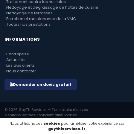
Traitement contre les nuisibles
Nettoyage et dégraissage de hottes de cuisine
Nettoyage de terrasses
Entretien et maintenance de la VMC
Toutes nos prestations
INFORMATIONS
L'entreprise
Actualités
Les avis clients
Nous contacter
Demander un devis gratuit
© 2026 GuyThiServices — Tous droits réservés
Mentions légales
Confidentialité
Cookies
EMIPROD v4.8.1
Propulsé par
Nous utilisons des
cookies
pour améliorer votre expérience sur
guythiservices.fr
.