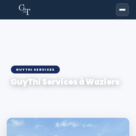
GUYTHI SERVICES
GuyThi Services à Waziers