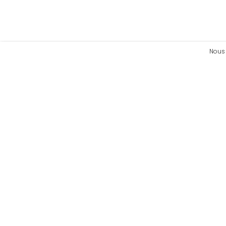
Nous 
L'hygène notre métier, votre satisfaction notre p