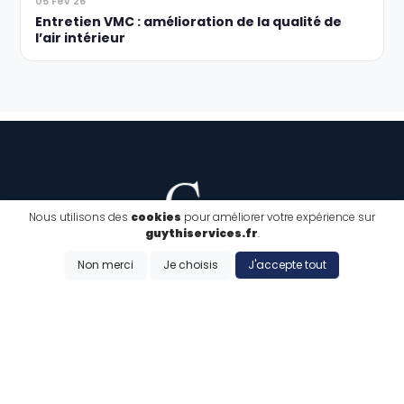
05 Fév 26
Entretien VMC : amélioration de la qualité de
l’air intérieur
Nous utilisons des
cookies
pour améliorer votre expérience sur
guythiservices.fr
.
Non merci
Je choisis
J'accepte tout
L'hygène notre métier, votre satisfaction notre priorité
07 62 60 82 21
guythiservices59@gmail.com
Nous suivre sur Facebook